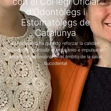
con el Col·legi Oficial
d’Odontòlegs i
Estomatòlegs de
Catalunya
El encuentro ha querido reforzar la calidad
asistencial, combatir el intrusismo e impulsar el
desarrollo profesional en el ámbito de la salud
bucodental