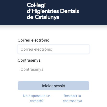
Correu electrònic
Contrasenya
Iniciar sessió
No disposeu d'un
Restablir la
compte?
contrasenya