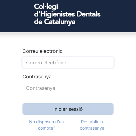
Correu electrònic
Contrasenya
Iniciar sessió
No disposeu d'un
Restablir la
compte?
contrasenya