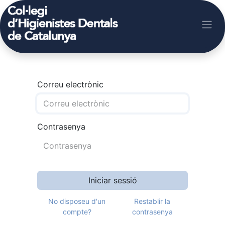
Correu electrònic
Contrasenya
Iniciar sessió
No disposeu d'un
Restablir la
compte?
contrasenya