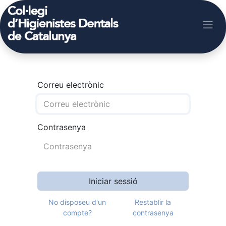
Correu electrònic
Contrasenya
Iniciar sessió
No disposeu d'un
Restablir la
compte?
contrasenya