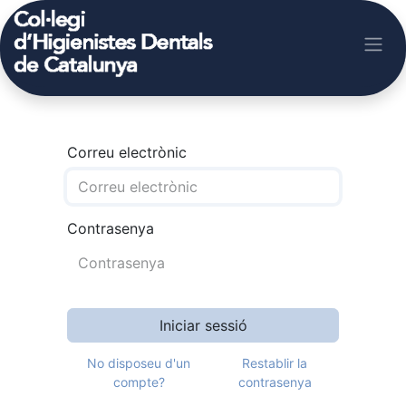
Correu electrònic
Contrasenya
Iniciar sessió
No disposeu d'un
Restablir la
compte?
contrasenya