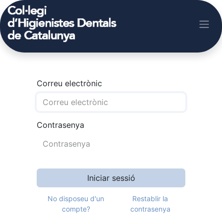
Correu electrònic
Contrasenya
Iniciar sessió
No disposeu d'un
Restablir la
compte?
contrasenya