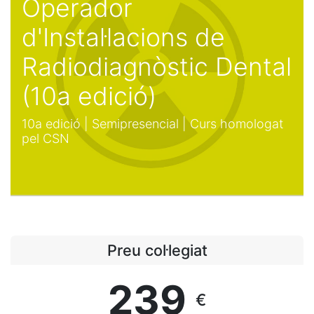
Operador
d'Instal·lacions de
Radiodiagnòstic Dental
(10a edició)
10a edició | Semipresencial | Curs homologat
pel CSN
Preu col·legiat
239
€